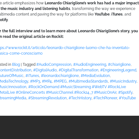
e article emphasizes how
Leonardo Chiariglione’s work has had a major impact
 the music industry and listening habits
, transforming the way we experience
ltimedia content and paving the way for platforms like
YouTube
,
iTunes
, and
otify
.
Questo sito web utilizza i cookie
r the full interview and to learn more about Leonardo Chiariglione’s story, you
Utilizziamo i cookie per personalizzare contenuti ed
n read the original article on Rockit:
annunci, per fornire funzionalità dei social media e per
analizzare il nostro traffico. Condividiamo inoltre
tps://www.rockit.it/articolo/leonardo-chiariglione-luomo-che-ha-inventato-
sica-come-conosciamo
informazioni sul modo in cui utilizza il nostro sito con i
nostri partner che si occupano di analisi dei dati web,
sted in
Blog
|
Tagged
#AudioCompression
,
#AudioEngineering
,
#chiariglione
,
pubblicità e social media, i quali potrebbero combinarle
ontentDistribution
,
#DigitalAudio
,
#DigitalTransformation
,
#EngineeringLegend
,
utureOfMusic
,
#iTunes
,
#leonardochiariglione
,
#MediaEvolution
,
con altre informazioni che ha fornito loro o che hanno
ediaTechnology
,
#MP3
,
#MP4
,
#MPEG
,
#MultimediaStandards
,
#MusicIndustry
,
raccolto dal suo utilizzo dei loro servizi.
usicInnovation
,
#RockOnDemand #MusicStreaming #WebTV #RockLive
etalLive #OnlineConcerts #MusicChannel #Rock24_7 #MusicOnAir
,
#Spotify
,
treamingMedia
,
#StreamingRevolution
,
#TechHistory
,
#TechPioneer
,
#YouTube
Selezione
Necessari
del
consenso
Preferenze