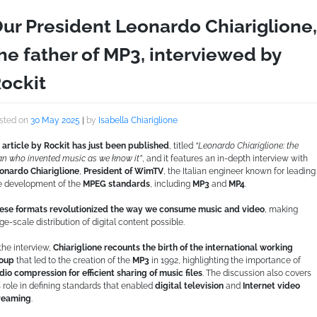
ur President Leonardo Chiariglione,
he father of MP3, interviewed by
ockit
sted on
30 May 2025
|
by
Isabella Chiariglione
 article by Rockit has just been published
, titled
“Leonardo Chiariglione: the
n who invented music as we know it”
, and it features an in-depth interview with
onardo Chiariglione
,
President of WimTV
, the Italian engineer known for leading
e development of the
MPEG standards
, including
MP3
and
MP4
.
ese formats revolutionized the way we consume music and video
, making
rge-scale distribution of digital content possible.
 the interview,
Chiariglione recounts the birth of the international working
oup
that led to the creation of the
MP3
in 1992, highlighting the importance of
dio compression for efficient sharing of music files
. The discussion also covers
s role in defining standards that enabled
digital television
and
Internet video
reaming
.