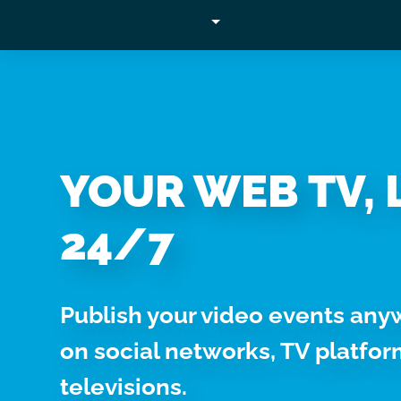
Questo sito web utilizza i
Why WimTV
How it works
Video
Utilizziamo i cookie per pe
per analizzare il nostro tra
con i nostri partner che si
combinarle con altre inform
servizi.
YOUR WEB TV, 
Selezione
24/7
Necessari
del
consenso
Publish your video events any
on social networks, TV platfo
televisions.