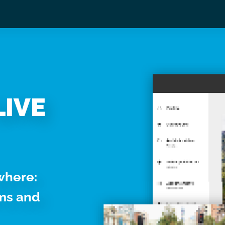
 cookie
Video App
Pricing
Case studies
Web TVs
Blog
rsonalizzare contenuti ed annunci, per fornire funzionalità dei so
ffico. Condividiamo inoltre informazioni sul modo in cui utilizza il 
 occupano di analisi dei dati web, pubblicità e social media, i qual
azioni che ha fornito loro o che hanno raccolto dal suo utilizzo d
LIVE
Preferenze
Statistiche
Marketing
where:
rms and