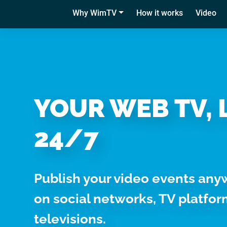
Questo sito web utilizza i
Why WimTV
How it works
Video
Utilizziamo i cookie per pe
per analizzare il nostro tra
con i nostri partner che si
combinarle con altre inform
servizi.
YOUR WEB TV, 
24/7
Selezione
Necessari
del
consenso
Publish your video events any
on social networks, TV platfo
televisions.