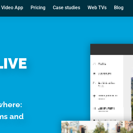
 cookie
Video App
Pricing
Case studies
Web TVs
Blog
rsonalizzare contenuti ed annunci, per fornire funzionalità dei so
ffico. Condividiamo inoltre informazioni sul modo in cui utilizza il 
 occupano di analisi dei dati web, pubblicità e social media, i qual
azioni che ha fornito loro o che hanno raccolto dal suo utilizzo d
LIVE
Preferenze
Statistiche
Marketing
where:
rms and