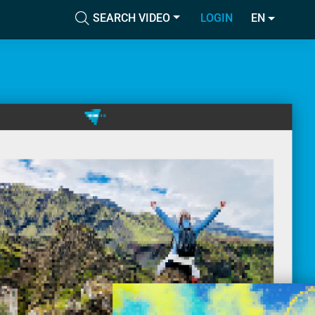
SEARCH VIDEO
LOGIN
EN
Accetta tutti i cookie
cial media e
nostro sito
Accetta selezionati
i potrebbero
ei loro
Usa solo i cookie necessari
Mostra dettagli