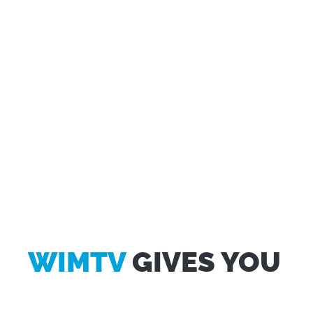
Questo sito web utilizza i cookie
Utilizziamo i cookie per personalizzare contenuti ed
annunci, per fornire funzionalità dei social media e per
analizzare il nostro traffico. Condividiamo inoltre
informazioni sul modo in cui utilizza il nostro sito con i
nostri partner che si occupano di analisi dei dati web,
pubblicità e social media, i quali potrebbero combinarle
con altre informazioni che ha fornito loro o che hanno
raccolto dal suo utilizzo dei loro servizi.
Selezione
Necessari
del
consenso
Preferenze
WIMTV
GIVES YOU
Statistiche