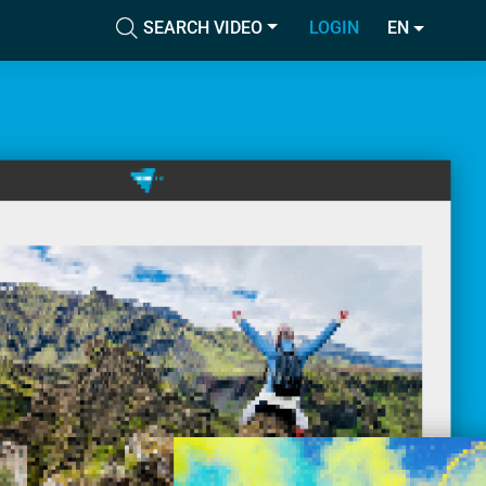
SEARCH VIDEO
LOGIN
EN
Accetta tutti i cookie
cial media e
nostro sito
Accetta selezionati
i potrebbero
ei loro
Usa solo i cookie necessari
Mostra dettagli