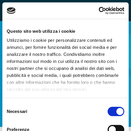
Questo sito web utilizza i cookie
Utilizziamo i cookie per personalizzare contenuti ed
annunci, per fornire funzionalità dei social media e per
analizzare il nostro traffico. Condividiamo inoltre
informazioni sul modo in cui utilizza il nostro sito con i
nostri partner che si occupano di analisi dei dati web,
LIVE EVENTS IN WIMTV
pubblicità e social media, i quali potrebbero combinarle
con altre informazioni che ha fornito loro o che hanno
raccolto dal suo utilizzo dei loro servizi.
Broadcast free or pay per view live
events. You can create live streaming
Selezione
events in a simple and immediate way.
Necessari
del
consenso
Preferenze