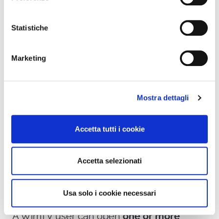
Statistiche
Marketing
Mostra dettagli
Accetta tutti i cookie
Accetta selezionati
LIVE EVENTS IN WIMTV
Usa solo i cookie necessari
A WimTV user can open
one or more