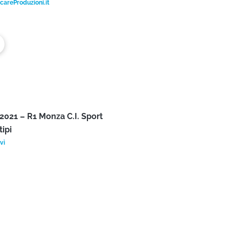
o Minghi – Navi o marinai
areProduzioni.it