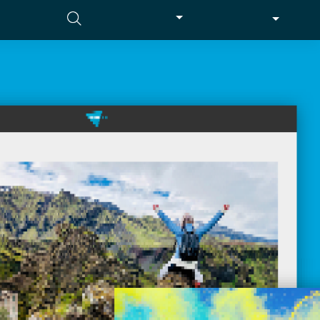
SEARCH VIDEO
LOGIN
EN
Accetta tutti i cookie
cial media e
nostro sito
Accetta selezionati
i potrebbero
ei loro
Usa solo i cookie necessari
Mostra dettagli