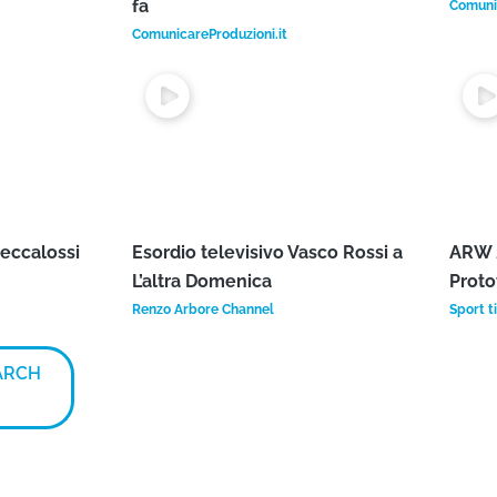
ATURED
VIDEO
er some videos of our web tv
.
ncert
Mario Venuti – Ma che freddo che
Amede
fa
Comunic