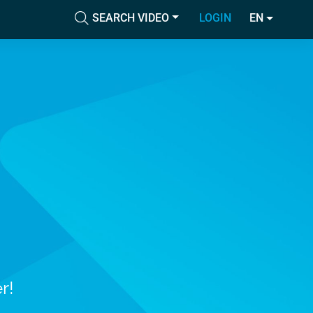
SEARCH VIDEO
LOGIN
EN
Accetta tutti i cookie
cial media e
nostro sito
Accetta selezionati
i potrebbero
ei loro
Usa solo i cookie necessari
Mostra dettagli
r!