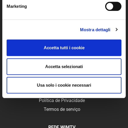
Marketing
WimTV é a plataforma de vídeo que permite criar
facilmente sua Web TV e seu sistema de distribuição de
vídeo online.
Mostra dettagli
Com WimTV você pode monetizar seus vídeos em pay
per view, as receitas das visualizações são creditadas
Accetta tutti i cookie
diretamente em sua conta PayPal.
Accetta selezionati
LINKS ÚTEIS
FAQ
Usa solo i cookie necessari
Apoio, suporte
Política de Privacidade
Termos de serviço
REDE WIMTV