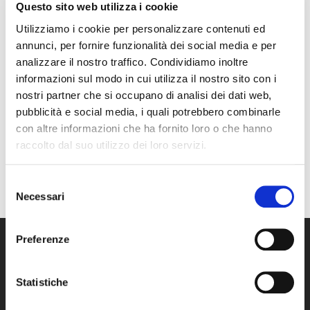
Questo sito web utilizza i cookie
Utilizziamo i cookie per personalizzare contenuti ed
annunci, per fornire funzionalità dei social media e per
Gigi Proietti e Renzo
Fantastico –
analizzare il nostro traffico. Condividiamo inoltre
Arbore – Dove sta
Celentano con
informazioni sul modo in cui utilizza il nostro sito con i
Zazà
Marisa
nostri partner che si occupano di analisi dei dati web,
pubblicità e social media, i quali potrebbero combinarle
con altre informazioni che ha fornito loro o che hanno
raccolto dal suo utilizzo dei loro servizi.
Esordio televisivo
Selezione
Vasco Rossi a L’altra
Necessari
del
Domenica
consenso
Preferenze
Statistiche