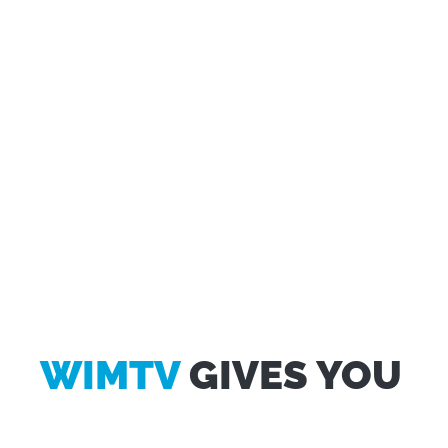
Questo sito web utilizza i cookie
WIMTV
GIVES YOU
Utilizziamo i cookie per personalizzare contenuti ed
annunci, per fornire funzionalità dei social media e per
analizzare il nostro traffico. Condividiamo inoltre