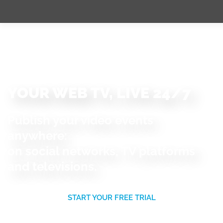
YOUR WEB TV, LIVE 24/7
Publish your video events
anywhere:
on social networks, TV platforms
and televisions.
START YOUR FREE TRIAL