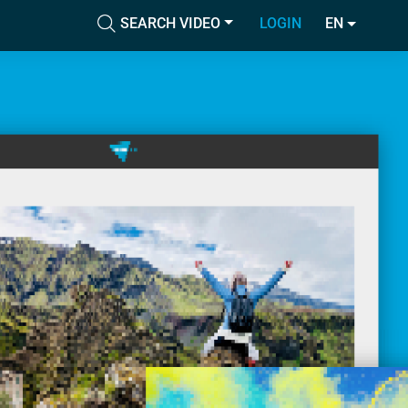
SEARCH VIDEO
LOGIN
EN
Accetta tutti i cookie
cial media e
nostro sito
Accetta selezionati
i potrebbero
ei loro
Usa solo i cookie necessari
Mostra dettagli