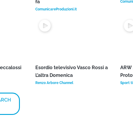
ATURED
VIDEO
er some videos of our web tv
.
ncert
Mario Venuti – Ma che freddo che
Amede
fa
Comunic