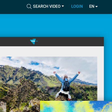
SEARCH VIDEO
LOGIN
EN
Accetta tutti i cookie
cial media e
nostro sito
Accetta selezionati
i potrebbero
ei loro
Usa solo i cookie necessari
Mostra dettagli