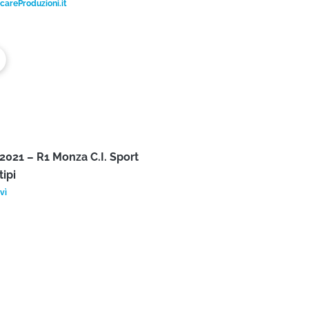
o Minghi – Navi o marinai
areProduzioni.it