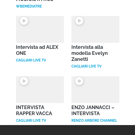
WBEMEDIATRE
Intervista ad ALEX
Intervista alla
ONE
modella Evelyn
Zanetti
CAGLIARI LIVE TV
CAGLIARI LIVE TV
Questo sito web utilizza i cookie
Utilizziamo i cookie per personalizzare contenuti ed
annunci, per fornire funzionalità dei social media e per
INTERVISTA
ENZO JANNACCI –
analizzare il nostro traffico. Condividiamo inoltre
RAPPER VACCA
INTERVISTA
informazioni sul modo in cui utilizza il nostro sito con i
CAGLIARI LIVE TV
RENZO ARBORE CHANNEL
nostri partner che si occupano di analisi dei dati web,
pubblicità e social media, i quali potrebbero combinarle