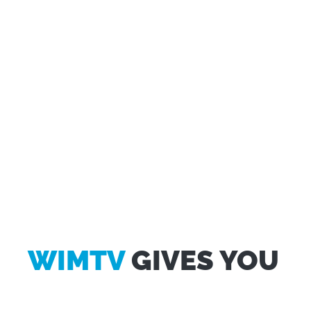
Questo sito web utilizza i cookie
WIMTV
GIVES YOU
Utilizziamo i cookie per personalizzare contenuti ed
annunci, per fornire funzionalità dei social media e per
analizzare il nostro traffico. Condividiamo inoltre