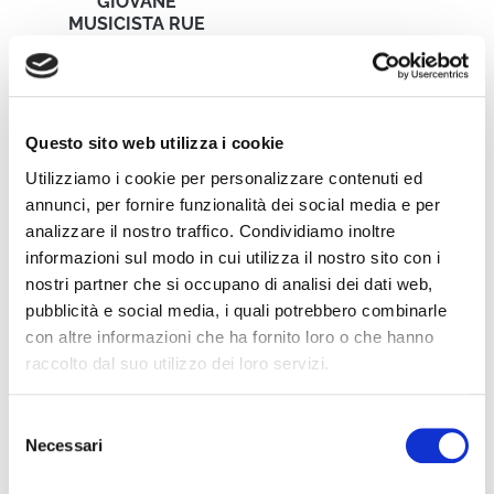
GIOVANE
MUSICISTA RUE
Questo sito web utilizza i cookie
Natura da salvare:
Intervista ad ALEX
Utilizziamo i cookie per personalizzare contenuti ed
La pernice sarda
ONE
annunci, per fornire funzionalità dei social media e per
analizzare il nostro traffico. Condividiamo inoltre
informazioni sul modo in cui utilizza il nostro sito con i
nostri partner che si occupano di analisi dei dati web,
pubblicità e social media, i quali potrebbero combinarle
con altre informazioni che ha fornito loro o che hanno
Intervista alla
ENZO JANNACCI –
raccolto dal suo utilizzo dei loro servizi.
modella Evelyn
INTERVISTA
Zanetti
Selezione
Necessari
del
consenso