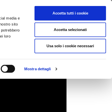
BUSCAR VIDEO
LOGIN
Accetta tutti i cookie
cial media e
nostro sito
ALOSSI
Accetta selezionati
i potrebbero
ei loro
Usa solo i cookie necessari
Mostra dettagli