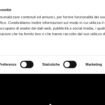
deo
Video App
Precios
Casos de estudio
Blog
 cookie
rsonalizzare contenuti ed annunci, per fornire funzionalità dei so
ffico. Condividiamo inoltre informazioni sul modo in cui utilizza il 
VISTA A EVARISTO BECC
 occupano di analisi dei dati web, pubblicità e social media, i qual
azioni che ha fornito loro o che hanno raccolto dal suo utilizzo d
Preferenze
Statistiche
Marketing