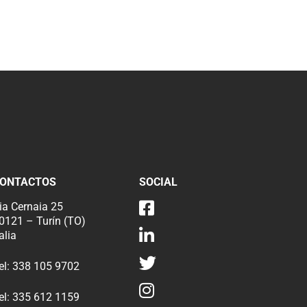
ONTACTOS
SOCIAL
ia Cernaia 25
0121 – Turín (TO)
talia
el:
338 105 9702
el:
335 612 1159