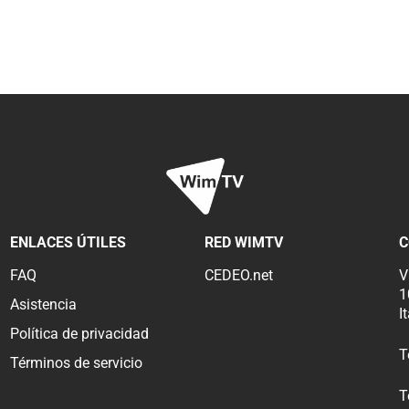
ENLACES ÚTILES
RED WIMTV
C
FAQ
CEDEO.net
V
1
Asistencia
I
Política de privacidad
T
Términos de servicio
T