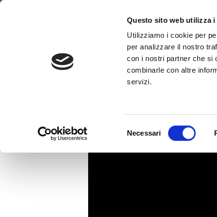
Por qué WimTV
Como funciona
Vi
Questo sito web utilizza i
Utilizziamo i cookie per pe
per analizzare il nostro tra
INTER
con i nostri partner che si
combinarle con altre inform
servizi.
Selezione
Necessari
del
consenso