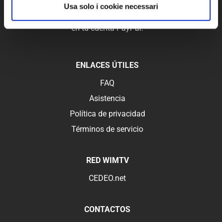
Usa solo i cookie necessari
Con WimTV puedes monetizar tus videos en pago por
visión, los recibos de las vistas se abonan directamente
en tu cuenta PayPal.
ENLACES ÚTILES
FAQ
Asistencia
Política de privacidad
Términos de servicio
RED WIMTV
CEDEO.net
CONTACTOS