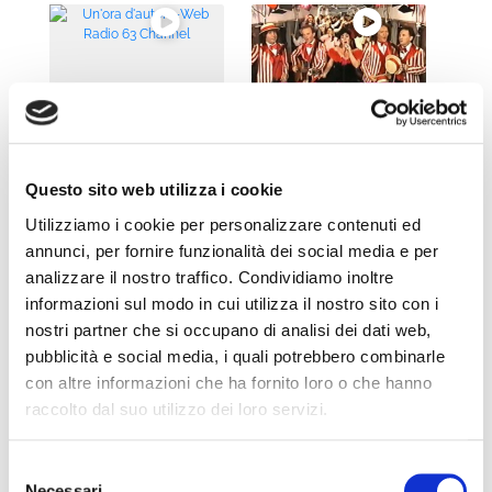
Un’ora d’autore-Web
Marisa Laurito in
Radio 63 Channel
viaggio con i Pooh
Questo sito web utilizza i cookie
Utilizziamo i cookie per personalizzare contenuti ed
annunci, per fornire funzionalità dei social media e per
analizzare il nostro traffico. Condividiamo inoltre
ORNELLA VANONI +
GIGI PROIETTI – E
informazioni sul modo in cui utilizza il nostro sito con i
GINO PAOLI LIVE
ME METTO A CANTA
nostri partner che si occupano di analisi dei dati web,
SOFIA
pubblicità e social media, i quali potrebbero combinarle
con altre informazioni che ha fornito loro o che hanno
raccolto dal suo utilizzo dei loro servizi.
Selezione
Vasco Rossi – Live
Mario Venuti – Ma
Necessari