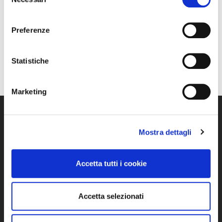
del
concert
che freddo che fa
consenso
Preferenze
Statistiche
Amedeo Minghi –
Max Dj Time – Live
Navi o marinai
set
Marketing
Mostra dettagli
Accetta tutti i cookie
WimTV es la plataforma de video que le permite crear
Accetta selezionati
fácilmente su Web TV y su sistema de distribución de
video en línea.