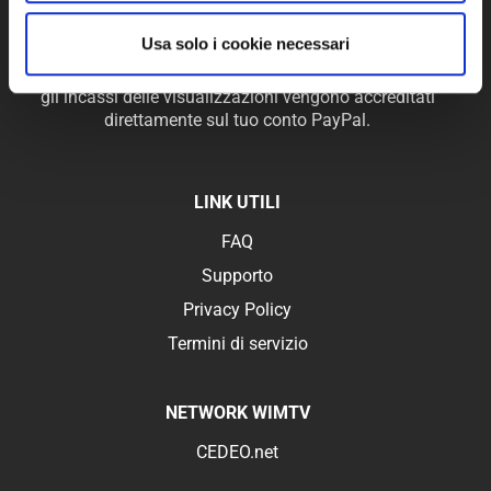
realizzare in modo semplice la tua Web TV e il tuo
sistema di distribuzione video online.
Usa solo i cookie necessari
Con WimTV puoi monetizzare i tuoi video in pay per view,
gli incassi delle visualizzazioni vengono accreditati
direttamente sul tuo conto PayPal.
LINK UTILI
FAQ
Supporto
Privacy Policy
Termini di servizio
NETWORK WIMTV
CEDEO.net