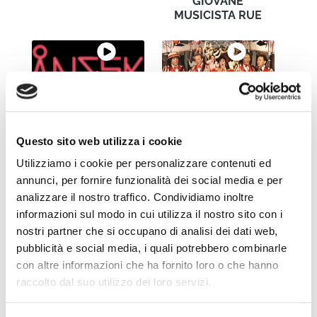
GIOVANE
MUSICISTA RUE
EUROVISION 2021
Marisa Laurito in
SPECIAL – Maneskin
viaggio con i Pooh
Questo sito web utilizza i cookie
Utilizziamo i cookie per personalizzare contenuti ed
annunci, per fornire funzionalità dei social media e per
analizzare il nostro traffico. Condividiamo inoltre
informazioni sul modo in cui utilizza il nostro sito con i
ORNELLA VANONI +
GIGI PROIETTI – E
nostri partner che si occupano di analisi dei dati web,
GINO PAOLI LIVE
ME METTO A CANTA
pubblicità e social media, i quali potrebbero combinarle
SOFIA
con altre informazioni che ha fornito loro o che hanno
raccolto dal suo utilizzo dei loro servizi.