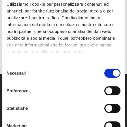
Utilizziamo i cookie per personalizzare contenuti ed
annunci, per fornire funzionalità dei social media e per
Gigi Proietti e Renzo
Serie C – Playoff
analizzare il nostro traffico. Condividiamo inoltre
Arbore – Dove sta
Matelica vs Renate
informazioni sul modo in cui utilizza il nostro sito con i
Zazà
nostri partner che si occupano di analisi dei dati web,
pubblicità e social media, i quali potrebbero combinarle
con altre informazioni che ha fornito loro o che hanno
raccolto dal suo utilizzo dei loro servizi.
Vasco Rossi – Live
L’Astronave degli
Selezione
concert
Zero Assoluto
Necessari
del
consenso
Preferenze
Statistiche
Marketing
WimTV è la piattaforma video che ti permette di