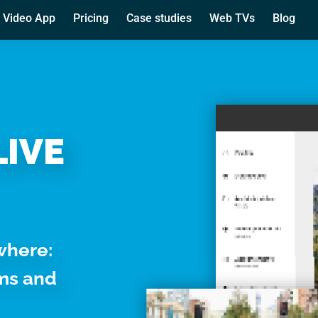
 cookie
Video App
Pricing
Case studies
Web TVs
Blog
rsonalizzare contenuti ed annunci, per fornire funzionalità dei so
ffico. Condividiamo inoltre informazioni sul modo in cui utilizza il 
 occupano di analisi dei dati web, pubblicità e social media, i qual
azioni che ha fornito loro o che hanno raccolto dal suo utilizzo d
LIVE
Preferenze
Statistiche
Marketing
where:
rms and