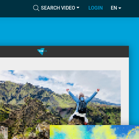
SEARCH VIDEO
LOGIN
EN
Accetta tutti i cookie
cial media e
nostro sito
Accetta selezionati
i potrebbero
ei loro
Usa solo i cookie necessari
Mostra dettagli