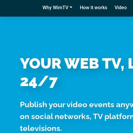
Questo sito web utilizza i
Why WimTV
How it works
Video
Utilizziamo i cookie per pe
per analizzare il nostro tra
con i nostri partner che si
combinarle con altre inform
servizi.
YOUR WEB TV, 
24/7
Selezione
Necessari
del
consenso
Publish your video events any
on social networks, TV platfo
televisions.