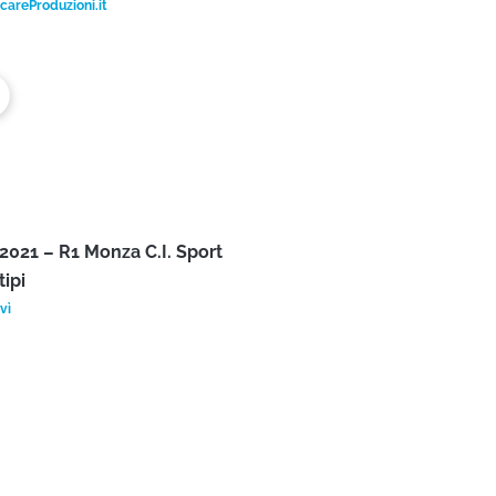
o Minghi – Navi o marinai
areProduzioni.it