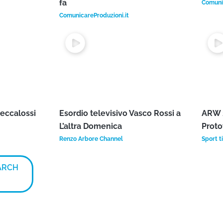
ATURED
VIDEO
er some videos of our web tv
.
ncert
Mario Venuti – Ma che freddo che
Amede
fa
Comunic