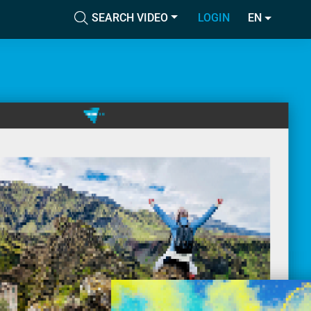
SEARCH VIDEO
LOGIN
EN
Accetta tutti i cookie
cial media e
nostro sito
Accetta selezionati
i potrebbero
ei loro
Usa solo i cookie necessari
Mostra dettagli