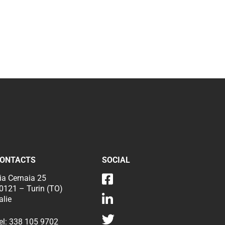
ONTACTS
SOCIAL
ia Cernaia 25
0121 – Turin (TO)
talie
el:
338 105 9702