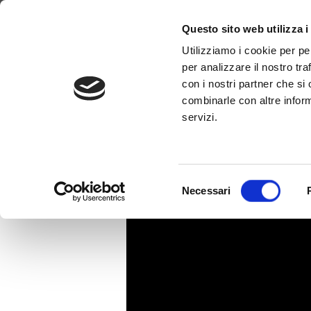
Pourquoi WimTV
Comment ça march
Questo sito web utilizza i
Utilizziamo i cookie per pe
per analizzare il nostro tra
ESORDIO T
con i nostri partner che si
combinarle con altre inform
servizi.
Selezione
Necessari
del
consenso