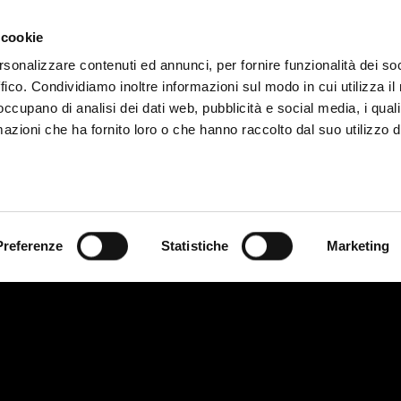
e
Video
Video App
Prix
Études de cas
Blog
 cookie
rsonalizzare contenuti ed annunci, per fornire funzionalità dei so
ffico. Condividiamo inoltre informazioni sul modo in cui utilizza il 
ELEVISIVO VASCO ROSSI
 occupano di analisi dei dati web, pubblicità e social media, i qual
azioni che ha fornito loro o che hanno raccolto dal suo utilizzo d
DOMENICA
Preferenze
Statistiche
Marketing