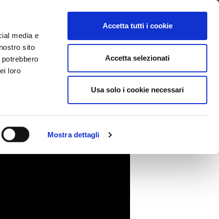
CHERCHER VIDEO
LOGIN
Accetta tutti i cookie
cial media e
nostro sito
 A L’ALTRA
Accetta selezionati
i potrebbero
ei loro
Usa solo i cookie necessari
Mostra dettagli