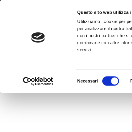
Pourquoi WimTV
Comment ça march
Questo sito web utilizza i
Utilizziamo i cookie per pe
per analizzare il nostro tra
GIGI PROIET
con i nostri partner che si
combinarle con altre inform
servizi.
Selezione
Necessari
del
consenso