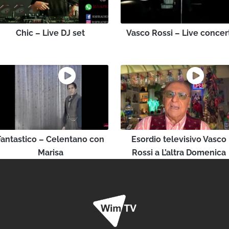
Chic – Live DJ set
Vasco Rossi – Live concer
Fantastico – Celentano con
Esordio televisivo Vasco
Marisa
Rossi a L’altra Domenica