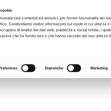
e
Video
Video App
Prix
Études de cas
Blog
 cookie
rsonalizzare contenuti ed annunci, per fornire funzionalità dei so
ffico. Condividiamo inoltre informazioni sul modo in cui utilizza il 
TI E RENZO ARBORE – D
 occupano di analisi dei dati web, pubblicità e social media, i qual
azioni che ha fornito loro o che hanno raccolto dal suo utilizzo d
Preferenze
Statistiche
Marketing