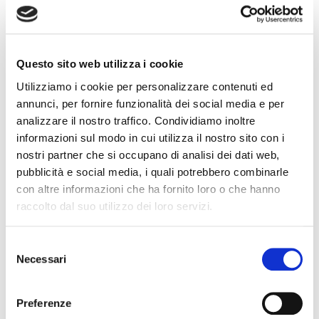
Entella vs Pescara
Serie C – Playoff
Questo sito web utilizza i cookie
2-2
Matelica vs Renate
Utilizziamo i cookie per personalizzare contenuti ed
annunci, per fornire funzionalità dei social media e per
analizzare il nostro traffico. Condividiamo inoltre
informazioni sul modo in cui utilizza il nostro sito con i
nostri partner che si occupano di analisi dei dati web,
Hockey Pista –
Serie C – Playoff
pubblicità e social media, i quali potrebbero combinarle
Vercelli vs Forte
Alessandria vs
con altre informazioni che ha fornito loro o che hanno
Feralpisalo
raccolto dal suo utilizzo dei loro servizi.
Selezione
Necessari
del
consenso
ARW 2021 – R1
Preferenze
Monza C.I. Sport